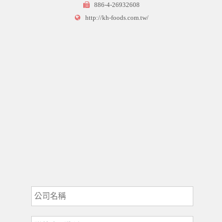
886-4-26932608
http://kh-foods.com.tw/